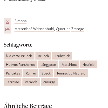
Simona
Mattenhof-Weissenbühl
,
Quartier
,
Zmorge
Schlagworte
à la carte Brunch
Brunch
Frühstück
Huevos Rancheros
Länggasse
Matchbox
Neufeld
Pancakes
Rührei
Speck
Tennisclub Neufeld
Terrasse
Veranda
Zmorge
Ähnliche Beiträge