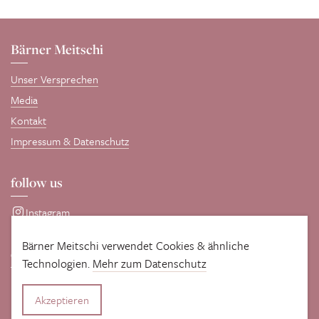
Bärner Meitschi
Unser Versprechen
Media
Kontakt
Impressum & Datenschutz
follow us
Instagram
Bärner Meitschi verwendet Cookies & ähnliche
comotive GmbH
Technologien.
Mehr zum Datenschutz
Entwickelt und gepflegt wird diese Seite von unseren WordPress-
Profis
comotive GmbH
.
Akzeptieren