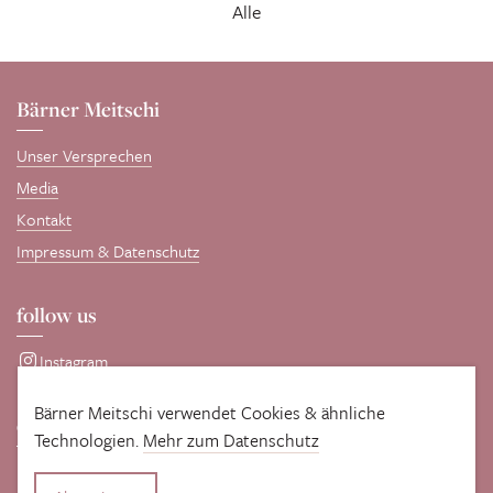
Alle
Bärner Meitschi
Unser Versprechen
Media
Kontakt
Impressum & Datenschutz
follow us
Instagram
Bärner Meitschi verwendet Cookies & ähnliche
comotive GmbH
Technologien.
Mehr zum Datenschutz
Entwickelt und gepflegt wird diese Seite von unseren WordPress-
Profis
comotive GmbH
.