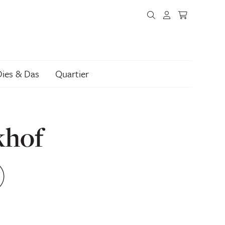
Dies & Das
Quartier
khof
)