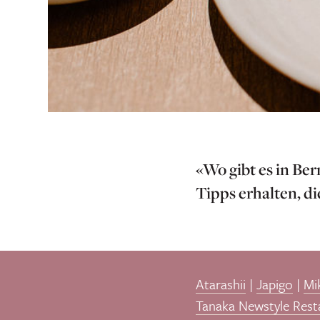
«Wo gibt es in Ber
Tipps erhalten, d
Atarashii
|
Japigo
|
Mi
Tanaka Newstyle Rest