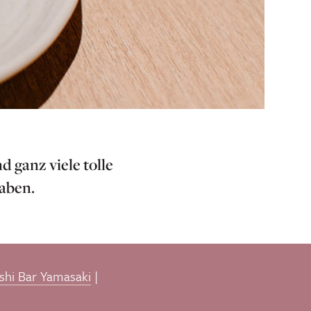
d ganz viele tolle
haben.
shi Bar Yamasaki
|