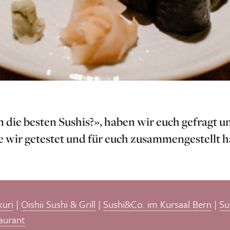
n die besten Sushis?», haben wir euch gefragt un
ie wir getestet und für euch zusammengestellt 
kuri
|
Oishii Sushi & Grill
|
Sushi&Co. im Kursaal Bern
|
Su
aurant