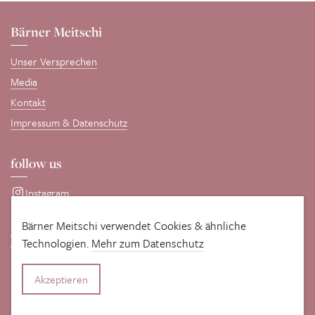
Bärner Meitschi
Unser Versprechen
Media
Kontakt
Impressum & Datenschutz
follow us
Instagram
Bärner Meitschi verwendet Cookies & ähnliche
comotive GmbH
Technologien.
Mehr zum Datenschutz
Entwickelt und gepflegt wird diese Seite von unseren WordPress-
Profis
comotive GmbH
.
Akzeptieren