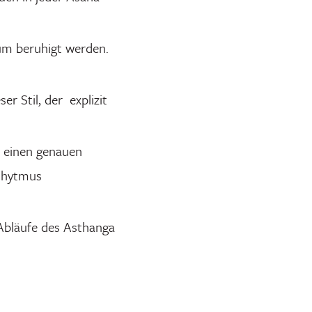
tüm beruhigt werden.
er Stil, der explizit
n einen genauen
 Rhytmus
 Abläufe des Asthanga