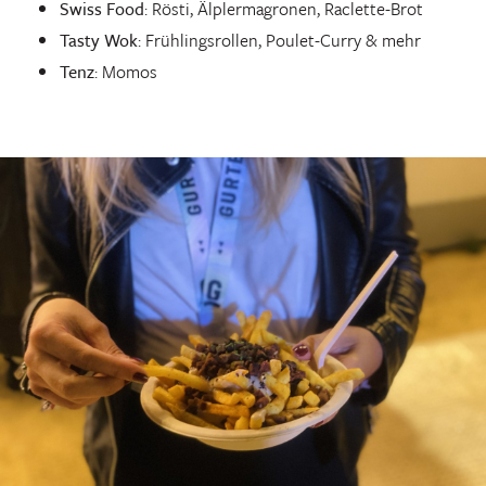
Swiss Food
: Rösti, Älplermagronen, Raclette-Brot
Tasty Wok
: Frühlingsrollen, Poulet-Curry & mehr
Tenz
: Momos