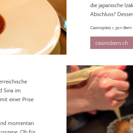
die japanische Iz
Abschluss? Desser
Casinoplatz 1, 3011 Bern
casinobern.ch
erreichische
d Sina im
mit einer Prise
 und momentan
roszene. Ob für