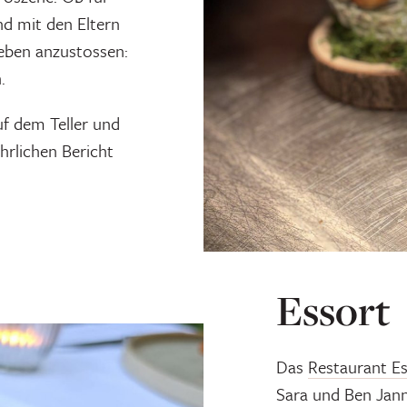
nd mit den Eltern
eben anzustossen:
.
uf dem Teller und
hrlichen Bericht
Essort
Das
Restaurant E
Sara und Ben Jann