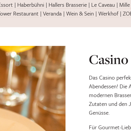
Essort
|
Haberbühni
|
Hallers Brasserie
|
Le Caveau
|
Mille
ower Restaurant
|
Veranda
|
Wein & Sein
|
Werkhof
|
ZO
Casino
Das Casino perfekt
Abendessen! Die A
modernen Brasseri
Zutaten und den Jo
Genüsse.
Für Gourmet-Liebh