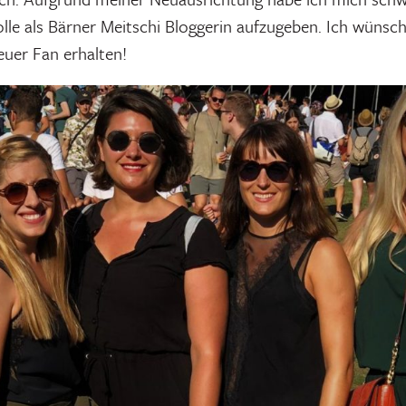
lle als Bärner Meitschi Bloggerin aufzugeben. Ich wünsc
euer Fan erhalten!