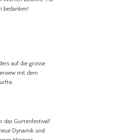
ch bedanken!
ders auf die grosse
terview mit dem
urfte.
r das Gurtenfestival!
l neue Dynamik und
weren Herzens