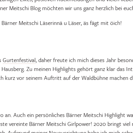
ner Meitschi Blog möchten wir uns ganz herzlich bei eu
i Bärner Meitschi Läserinnä u Läser, äs fägt mit öich!
as
Gurtenfestival
, daher freute ich mich dieses Jahr beson
Hausberg. Zu meinen Highlights gehört ganz klar das In
ich kurz vor seinem Auftritt auf der Waldbühne machen d
o an. Auch ein persönliches Bärner Meitschi Highlight wa
ste vereinte Bärner Meitschi Girlpower! 2020 bringt vie
ch. Aufgrund meiner Neuausrichtung habe ich mich sch